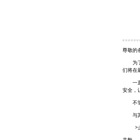
尊敬的
为
们将在
一
安全，
不
与
共勉